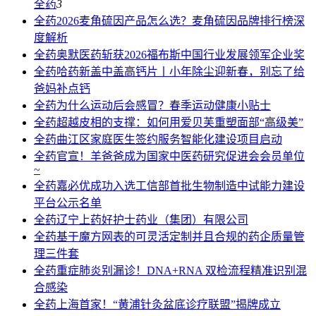
全药
3
全药
2026麦角硫因产品怎么选？麦角硫因品牌排行榜深
度解析
全药
奥默医药斩获2026福布斯中国行业发展领军企业奖
全药
哈药新盖中盖高钙片丨小年除尘迎新春，别忘了给
爸妈补点钙
全药
为什么运动后会感冒？春季运动健康小贴士
全药
超越皮相的支撑：如何用爱贝芙重塑面部“高级美”
全药
曲江区家庭医生签约服务智能化建设项目启动
全药
官宣！羊爸爸成为国家中医药研究促进会会员单位
~
全药
嘉必优成功入选工信部首批生物制造中试能力建设
平台公示名单
全药
辽宁上药好护士药业（集团）有限公司
全药
基于魔方网表的可灵活定制并且合规的药企质量管
理三件套
全药
重症肺炎别漏诊！DNA+RNA 双检流程精准识别混
合感染
全药
上海首家！“黄浦针灸盆底诊疗联盟”揭牌成立