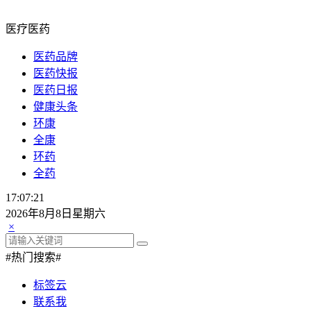
医疗医药
医药品牌
医药快报
医药日报
健康头条
环康
全康
环药
全药
17:07:22
2026年8月8日星期六
×
#热门搜索#
标签云
联系我