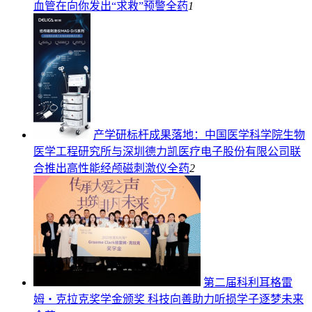
血管在向你发出“求救”预警
全药
1
产学研标杆成果落地：中国医学科学院生物
医学工程研究所与深圳德力凯医疗电子股份有限公司联
合推出高性能经颅磁刺激仪
全药
2
第二届科利耳格雷
姆・克拉克奖学金颁奖 科技向善助力听损学子逐梦未来