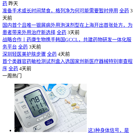
药
昨天
准备手术或长时间禁食，格列净为何可能需要暂时停用
全药
3
天前
国内首个且唯一银屑病外用泡沫剂型在上海开出首张处方，为
患者带来外用治疗新选择
全药
3天前
战略合作丨药康生物携手韩国GCCL，共建药物研发一体化服
务平台
全药
3天前
深圳轻医美护肤步骤
全药
4天前
首个类器官药敏检测试剂盒入选国家创新医疗器械特别审查程
序
全药
4天前
一周热门
这3种身体信号，是