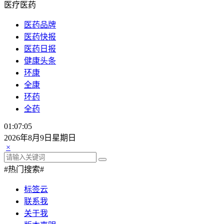
医疗医药
医药品牌
医药快报
医药日报
健康头条
环康
全康
环药
全药
01:07:07
2026年8月9日星期日
×
#热门搜索#
标签云
联系我
关于我