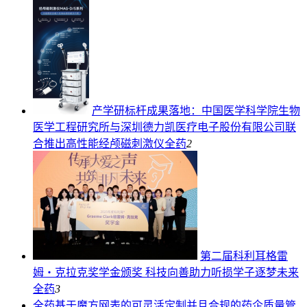
产学研标杆成果落地：中国医学科学院生物
医学工程研究所与深圳德力凯医疗电子股份有限公司联
合推出高性能经颅磁刺激仪
全药
2
第二届科利耳格雷
姆・克拉克奖学金颁奖 科技向善助力听损学子逐梦未来
全药
3
全药
基于魔方网表的可灵活定制并且合规的药企质量管