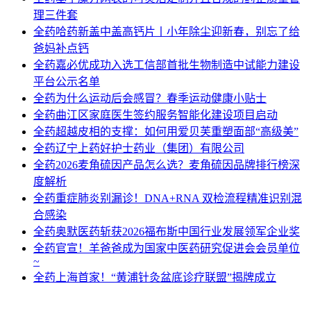
理三件套
全药
哈药新盖中盖高钙片丨小年除尘迎新春，别忘了给
爸妈补点钙
全药
嘉必优成功入选工信部首批生物制造中试能力建设
平台公示名单
全药
为什么运动后会感冒？春季运动健康小贴士
全药
曲江区家庭医生签约服务智能化建设项目启动
全药
超越皮相的支撑：如何用爱贝芙重塑面部“高级美”
全药
辽宁上药好护士药业（集团）有限公司
全药
2026麦角硫因产品怎么选？麦角硫因品牌排行榜深
度解析
全药
重症肺炎别漏诊！DNA+RNA 双检流程精准识别混
合感染
全药
奥默医药斩获2026福布斯中国行业发展领军企业奖
全药
官宣！羊爸爸成为国家中医药研究促进会会员单位
~
全药
上海首家！“黄浦针灸盆底诊疗联盟”揭牌成立