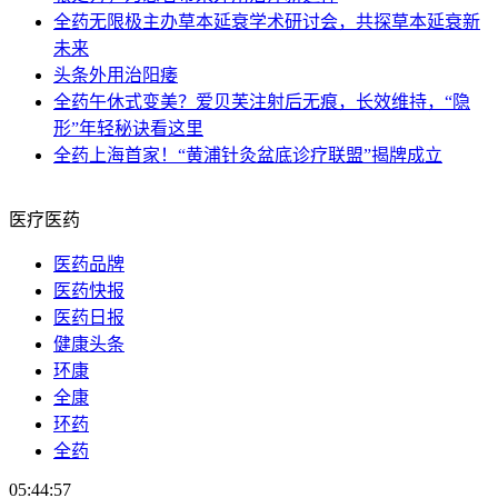
全药
无限极主办草本延衰学术研讨会，共探草本延衰新
未来
头条
外用治阳痿
全药
午休式变美？爱贝芙注射后无痕，长效维持，“隐
形”年轻秘诀看这里
全药
上海首家！“黄浦针灸盆底诊疗联盟”揭牌成立
医疗医药
医药品牌
医药快报
医药日报
健康头条
环康
全康
环药
全药
05:44:57