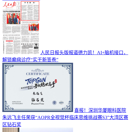
人民日报头版报道德力凯！AI+脑机接口，
解锁癫痫诊疗“实干新答卷”
喜报！深圳华厦眼科医院
朱远飞主任荣获“AOPR全视觉杯临床思维挑战赛S3”大湾区赛
区钻石奖