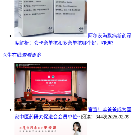
阿尔茨海默病新药深
度解析：仑卡奈单抗和多奈单抗哪个好，咋选？
医生在线
查看更多
官宣！羊爸爸成为国
家中医药研究促进会会员单位~
阅读：344次
2026.02.09