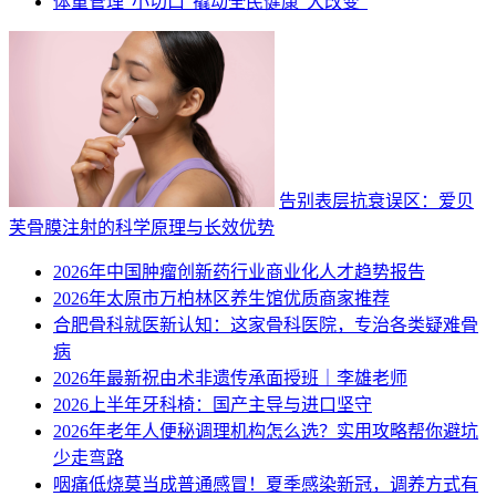
体重管理“小切口”撬动全民健康“大改变”
告别表层抗衰误区：爱贝
芙骨膜注射的科学原理与长效优势
2026年中国肿瘤创新药行业商业化人才趋势报告
2026年太原市万柏林区养生馆优质商家推荐
合肥骨科就医新认知：这家骨科医院，专治各类疑难骨
病
2026年最新祝由术非遗传承面授班｜李雄老师
2026上半年牙科椅：国产主导与进口坚守
2026年老年人便秘调理机构怎么选？实用攻略帮你避坑
少走弯路
咽痛低烧莫当成普通感冒！夏季感染新冠，调养方式有