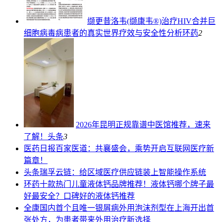
缬更昔洛韦(缬康韦®)治疗HIV合并巨
细胞病毒病患者的真实世界疗效与安全性分析
环药
2
2026年昆明正规靠谱中医馆推荐，速来
了解！
头条
3
医药日报
百家医道：共襄盛会，乘势开启互联网医疗新
篇章！
头条
瑞孚云链：给区域医疗供应链装上智能操作系统
环药
十款热门儿童液体钙品牌推荐！液体钙哪个牌子最
好最安全？口碑好的液体钙推荐
全康
国内首个且唯一银屑病外用泡沫剂型在上海开出首
张处方，为患者带来外用治疗新选择