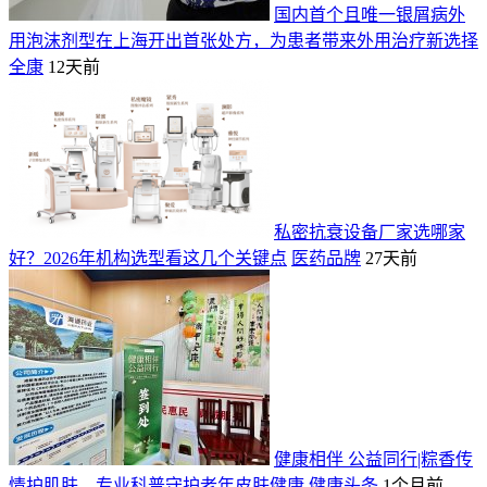
国内首个且唯一银屑病外
用泡沫剂型在上海开出首张处方，为患者带来外用治疗新选择
全康
12天前
私密抗衰设备厂家选哪家
好？2026年机构选型看这几个关键点
医药品牌
27天前
健康相伴 公益同行|粽香传
情护肌肤，专业科普守护老年皮肤健康
健康头条
1个月前