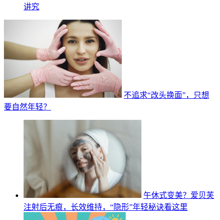
讲究
不追求“改头换面”，只想
要自然年轻？
午休式变美？爱贝芙
注射后无痕，长效维持，“隐形”年轻秘诀看这里