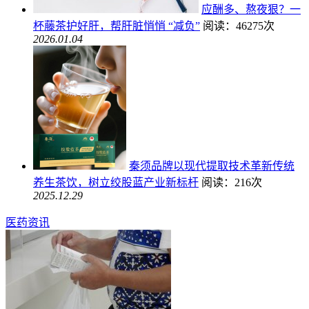
应酬多、熬夜狠？一
杯藤茶护好肝，帮肝脏悄悄 “减负”
阅读：46275次
2026.01.04
秦须品牌以现代提取技术革新传统
养生茶饮，树立绞股蓝产业新标杆
阅读：216次
2025.12.29
医药资讯