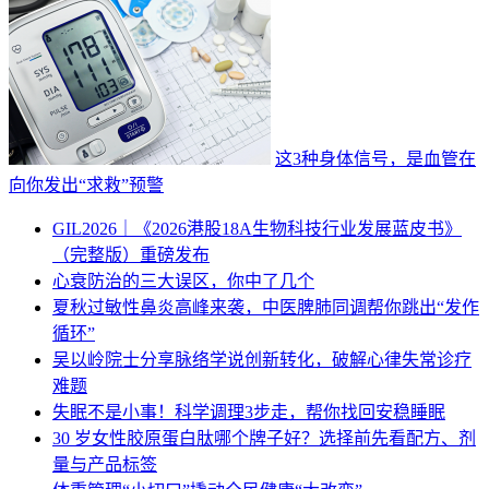
这3种身体信号，是血管在
向你发出“求救”预警
GIL2026｜《2026港股18A生物科技行业发展蓝皮书》
（完整版）重磅发布
心衰防治的三大误区，你中了几个
夏秋过敏性鼻炎高峰来袭，中医脾肺同调帮你跳出“发作
循环”
吴以岭院士分享脉络学说创新转化，破解心律失常诊疗
难题
失眠不是小事！科学调理3步走，帮你找回安稳睡眠
30 岁女性胶原蛋白肽哪个牌子好？选择前先看配方、剂
量与产品标签