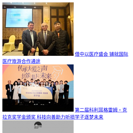
借中以医疗盛会 铺就国际
医疗旅游合作通途
第二届科利耳格雷姆・克
拉克奖学金颁奖 科技向善助力听损学子逐梦未来