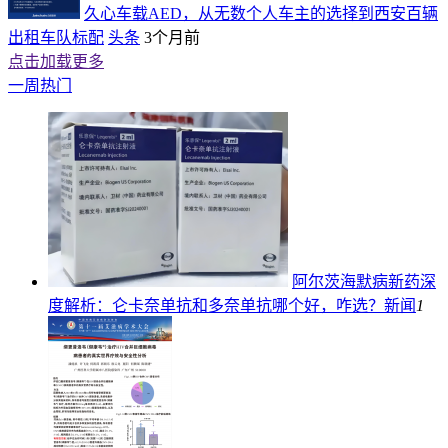
久心车载AED，从无数个人车主的选择到西安百辆
出租车队标配
头条
3个月前
点击加载更多
一周热门
阿尔茨海默病新药深
度解析：仑卡奈单抗和多奈单抗哪个好，咋选？
新闻
1