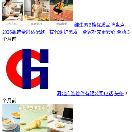
维生素B族优质品牌盘点，
2026甄选全龄适配款，提代谢护黑发，全家补充更安心
全药
3
个月前
河北广浩管件有限公司电话
头条
3
个月前