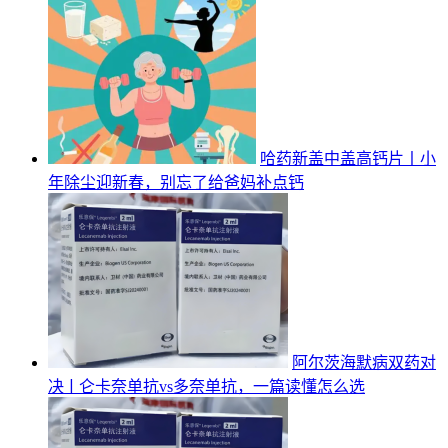
哈药新盖中盖高钙片丨小
年除尘迎新春，别忘了给爸妈补点钙
阿尔茨海默病双药对
决ￜ仑卡奈单抗vs多奈单抗，一篇读懂怎么选