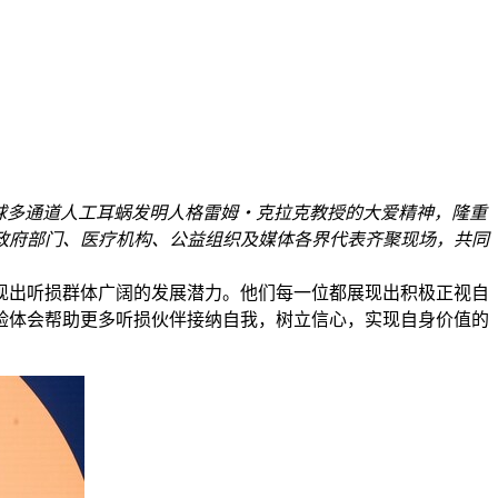
球多通道人工耳蜗发明人格雷姆・克拉克教授的大爱精神，隆重
政府部门、医疗机构、公益组织及媒体各界代表齐聚现场，共同
现出听损群体广阔的发展潜力。他们每一位都展现出积极正视自
验体会帮助更多听损伙伴接纳自我，树立信心，实现自身价值的