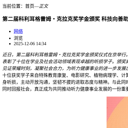
当前位置：
首页
―
正文
第二届科利耳格雷姆・克拉克奖学金颁奖 科技向善
网络
浏览
2025-12-06 14:34
近日，第二届科利耳格雷姆
・
克拉克奖学金颁奖仪式在京举行
表彰了十位在学业及社会活动领域表现卓越的听损学子。颁奖
见证荣耀时刻，凝聚社会合力，为听力健康事业的进一步发展
十位获奖学子来自特殊教育康复、电影研究、植物病理学、计
身听损，主动开放沟通，坚韧不拔的进取态度与精神。与此同
同时回报社会，真正成为共同推动听力健康事业发展的一份重