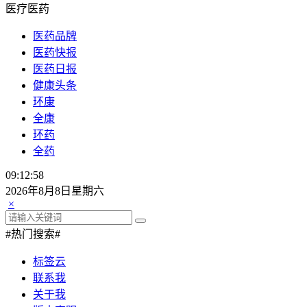
医疗医药
医药品牌
医药快报
医药日报
健康头条
环康
全康
环药
全药
09:12:58
2026年8月8日星期六
×
#热门搜索#
标签云
联系我
关于我