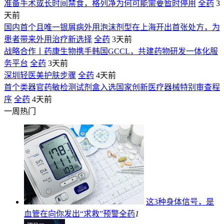
准备手术或长时间禁食，格列净为何可能需要暂时停用
全药
3
天前
国内首个且唯一银屑病外用泡沫剂型在上海开出首张处方，为
患者带来外用治疗新选择
全药
3天前
战略合作丨药康生物携手韩国GCCL，共建药物研发一体化服
务平台
全药
3天前
深圳轻医美护肤步骤
全药
4天前
首个类器官药敏检测试剂盒入选国家创新医疗器械特别审查程
序
全药
4天前
一周热门
这3种身体信号，是
血管在向你发出“求救”预警
全药
1