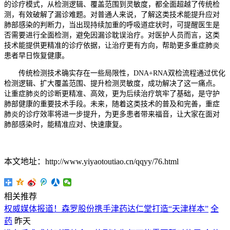
的诊疗模式，从检测逻辑、覆盖范围到灵敏度，都全面超越了传统检
测，有效破解了漏诊难题。对普通人来说，了解这类技术能提升应对
肺部感染的判断力，当出现持续加重的呼吸道症状时，可提醒医生是
否需要进行全面检测，避免因漏诊耽误治疗。对医护人员而言，这类
技术能提供更精准的诊疗依据，让治疗更有方向，帮助更多重症肺炎
患者早日恢复健康。
传统检测技术确实存在一些局限性，DNA+RNA双检流程通过优化
检测逻辑、扩大覆盖范围、提升检测灵敏度，成功解决了这一痛点。
让重症肺炎的诊断更精准、高效，更为后续治疗筑牢了基础，是守护
肺部健康的重要技术手段。未来，随着这类技术的普及和完善，重症
肺炎的诊疗效率将进一步提升，为更多患者带来福音，让大家在面对
肺部感染时，能精准应对、快速康复。
本文地址：http://www.yiyaotoutiao.cn/qqyy/76.html
相关推荐
权威媒体报道！森罗股份携手津药达仁堂打造“天津样本”
全
药
昨天