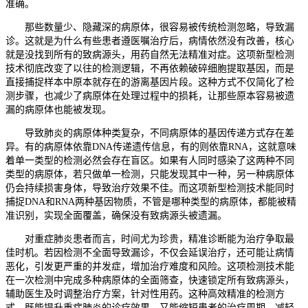
准确。
那些数量少、隐藏深的病原体，很容易被传统检测忽略，导致漏
诊。这就是为什么有些患者遵医嘱治疗后，病情依然没有改善，核心
就是没找到所有的致病源头，用药自然无法精准对症。这项新型检测
技术彻底改变了以往的检测逻辑，不再依赖破碎细胞提取基因，而是
直接捕捉样本中原本就存在的游离基因片段。这种方式不仅简化了检
测步骤，也减少了病原体在处理过程中的损耗，让那些原本容易被遗
漏的病原体也能被发现。
导致肺炎的病原体种类复杂，不同病原体的基因传递方式存在差
异。有的病原体依靠DNA传递遗传信息，有的则依靠RNA，这就意味
着单一类型的检测必然会存在盲区。如果有人同时感染了这两种不同
类型的病原体，若只做单一检测，只能发现其中一种，另一种病原体
仍会持续损害身体，导致治疗效果不佳。而这项新型检测技术能同时
捕捉DNA和RNA两种基因物质，不管是哪种类型的病原体，都能被精
准识别，实现全面覆盖，确保没有致病源头被遗漏。
对重症肺炎患者而言，时间尤为珍贵，精准诊断能为治疗争取最
佳时机。若因检测不全面导致漏诊，不仅会延误治疗，还可能让病情
恶化，引发更严重的并发症，增加治疗难度和风险。这项检测技术能
在一次检测中完成多种病原体的全面筛查，快速锁定所有致病源头，
辅助医生及时调整治疗方案，针对性用药。这种高效精准的检测方
式，既能提升重症肺炎的诊疗效果，又能缩短患者的治疗周期，减轻