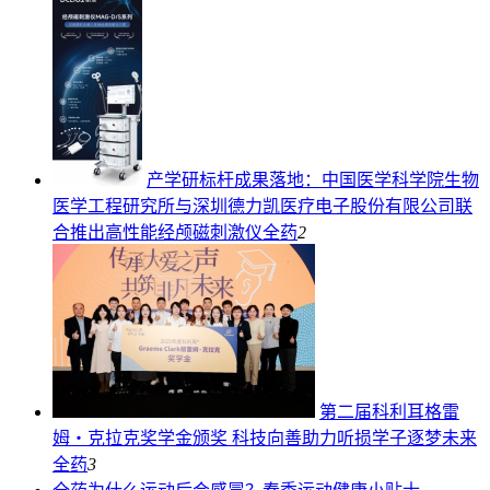
产学研标杆成果落地：中国医学科学院生物
医学工程研究所与深圳德力凯医疗电子股份有限公司联
合推出高性能经颅磁刺激仪
全药
2
第二届科利耳格雷
姆・克拉克奖学金颁奖 科技向善助力听损学子逐梦未来
全药
3