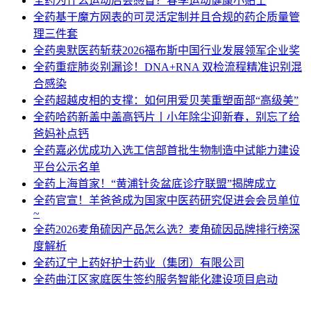
全药
为什么运动后会感冒？春季运动健康小贴士
全药
基于魔方网表的可灵活定制并且合规的药企质量管
理三件套
全药
奥默医药斩获2026福布斯中国行业发展领军企业奖
全药
重症肺炎别漏诊！DNA+RNA 双检流程精准识别混
合感染
全药
超越皮相的支撑：如何用爱贝芙重塑面部“高级美”
全药
哈药新盖中盖高钙片丨小年除尘迎新春，别忘了给
爸妈补点钙
全药
嘉必优成功入选工信部首批生物制造中试能力建设
平台公示名单
全药
上海首家！“黄浦针灸盆底诊疗联盟”揭牌成立
全药
官宣！羊爸爸成为国家中医药研究促进会会员单位
~
全药
2026麦角硫因产品怎么选？麦角硫因品牌排行榜深
度解析
全药
辽宁上药好护士药业（集团）有限公司
全药
曲江区家庭医生签约服务智能化建设项目启动