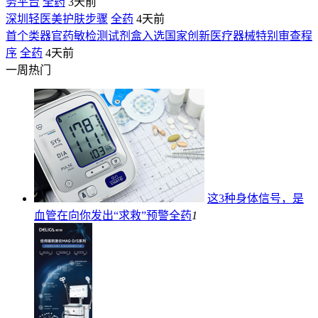
务平台
全药
3天前
深圳轻医美护肤步骤
全药
4天前
首个类器官药敏检测试剂盒入选国家创新医疗器械特别审查程
序
全药
4天前
一周热门
这3种身体信号，是
血管在向你发出“求救”预警
全药
1