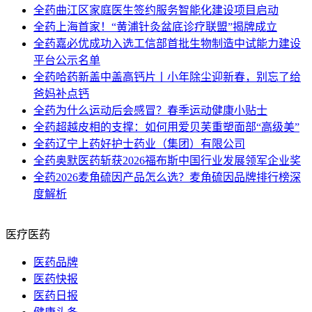
全药
曲江区家庭医生签约服务智能化建设项目启动
全药
上海首家！“黄浦针灸盆底诊疗联盟”揭牌成立
全药
嘉必优成功入选工信部首批生物制造中试能力建设
平台公示名单
全药
哈药新盖中盖高钙片丨小年除尘迎新春，别忘了给
爸妈补点钙
全药
为什么运动后会感冒？春季运动健康小贴士
全药
超越皮相的支撑：如何用爱贝芙重塑面部“高级美”
全药
辽宁上药好护士药业（集团）有限公司
全药
奥默医药斩获2026福布斯中国行业发展领军企业奖
全药
2026麦角硫因产品怎么选？麦角硫因品牌排行榜深
度解析
医疗医药
医药品牌
医药快报
医药日报