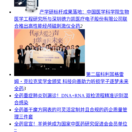
产学研标杆成果落地：中国医学科学院生物
医学工程研究所与深圳德力凯医疗电子股份有限公司联
合推出高性能经颅磁刺激仪
全药
2
第二届科利耳格雷
姆・克拉克奖学金颁奖 科技向善助力听损学子逐梦未来
全药
3
全药
重症肺炎别漏诊！DNA+RNA 双检流程精准识别混
合感染
全药
基于魔方网表的可灵活定制并且合规的药企质量管
理三件套
全药
官宣！羊爸爸成为国家中医药研究促进会会员单位
~