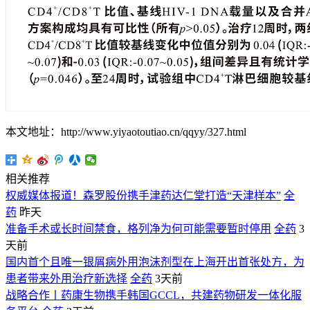
本文地址：http://www.yiyaotoutiao.cn/qqyy/327.html
相关推荐
权威媒体报道！森罗股份携手津药达仁堂打造“天津样本”
全
药
昨天
准备手术或长时间禁食，格列净为何可能需要暂时停用
全药
3
天前
国内首个且唯一银屑病外用泡沫剂型在上海开出首张处方，为
患者带来外用治疗新选择
全药
3天前
战略合作丨药康生物携手韩国GCCL，共建药物研发一体化服