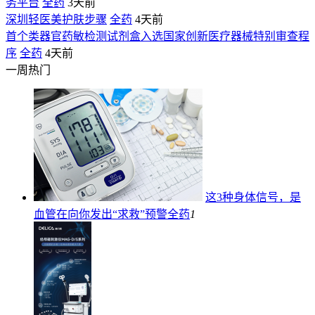
务平台
全药
3天前
深圳轻医美护肤步骤
全药
4天前
首个类器官药敏检测试剂盒入选国家创新医疗器械特别审查程
序
全药
4天前
一周热门
这3种身体信号，是
血管在向你发出“求救”预警
全药
1