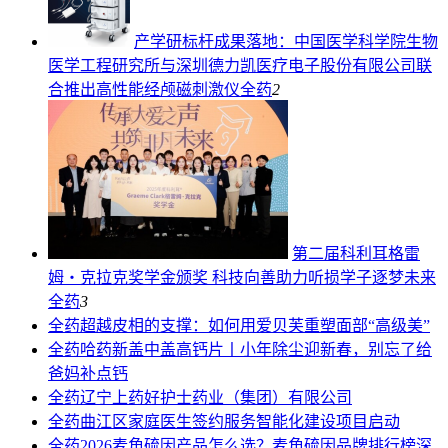
产学研标杆成果落地：中国医学科学院生物
医学工程研究所与深圳德力凯医疗电子股份有限公司联
合推出高性能经颅磁刺激仪
全药
2
第二届科利耳格雷
姆・克拉克奖学金颁奖 科技向善助力听损学子逐梦未来
全药
3
全药
超越皮相的支撑：如何用爱贝芙重塑面部“高级美”
全药
哈药新盖中盖高钙片丨小年除尘迎新春，别忘了给
爸妈补点钙
全药
辽宁上药好护士药业（集团）有限公司
全药
曲江区家庭医生签约服务智能化建设项目启动
全药
2026麦角硫因产品怎么选？麦角硫因品牌排行榜深