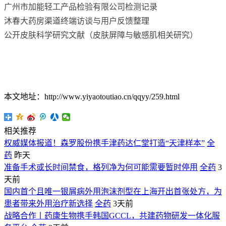
广州市加能轻工产品检验有限公司检测记录
沐春大药房渠道终端访谈与用户反馈整理
公开皮肤科学研究文献（皮肤屏障与敏感肌相关研究）
本文地址：http://www.yiyaotoutiao.cn/qqyy/259.html
相关推荐
权威媒体报道！森罗股份携手津药达仁堂打造“天津样本”
全
药
昨天
准备手术或长时间禁食，格列净为何可能需要暂时停用
全药
3
天前
国内首个且唯一银屑病外用泡沫剂型在上海开出首张处方，为
患者带来外用治疗新选择
全药
3天前
战略合作丨药康生物携手韩国GCCL，共建药物研发一体化服