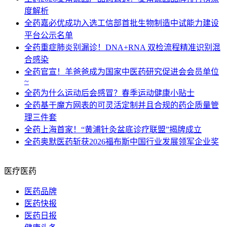
度解析
全药
嘉必优成功入选工信部首批生物制造中试能力建设
平台公示名单
全药
重症肺炎别漏诊！DNA+RNA 双检流程精准识别混
合感染
全药
官宣！羊爸爸成为国家中医药研究促进会会员单位
~
全药
为什么运动后会感冒？春季运动健康小贴士
全药
基于魔方网表的可灵活定制并且合规的药企质量管
理三件套
全药
上海首家！“黄浦针灸盆底诊疗联盟”揭牌成立
全药
奥默医药斩获2026福布斯中国行业发展领军企业奖
医疗医药
医药品牌
医药快报
医药日报