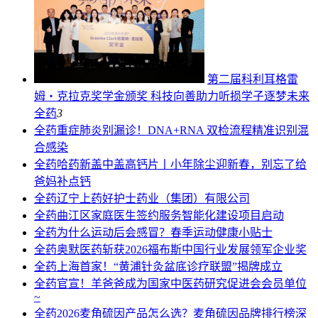
第二届科利耳格雷
姆・克拉克奖学金颁奖 科技向善助力听损学子逐梦未来
全药
3
全药
重症肺炎别漏诊！DNA+RNA 双检流程精准识别混
合感染
全药
哈药新盖中盖高钙片丨小年除尘迎新春，别忘了给
爸妈补点钙
全药
辽宁上药好护士药业（集团）有限公司
全药
曲江区家庭医生签约服务智能化建设项目启动
全药
为什么运动后会感冒？春季运动健康小贴士
全药
奥默医药斩获2026福布斯中国行业发展领军企业奖
全药
上海首家！“黄浦针灸盆底诊疗联盟”揭牌成立
全药
官宣！羊爸爸成为国家中医药研究促进会会员单位
~
全药
2026麦角硫因产品怎么选？麦角硫因品牌排行榜深