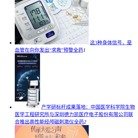
这3种身体信号，是
血管在向你发出“求救”预警
全药
1
产学研标杆成果落地：中国医学科学院生物
医学工程研究所与深圳德力凯医疗电子股份有限公司联
合推出高性能经颅磁刺激仪
全药
2