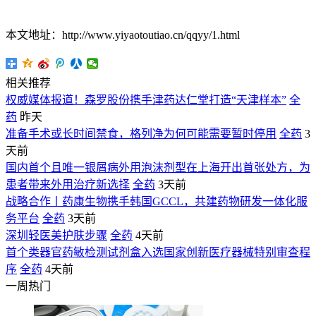
本文地址：http://www.yiyaotoutiao.cn/qqyy/1.html
相关推荐
权威媒体报道！森罗股份携手津药达仁堂打造“天津样本”
全
药
昨天
准备手术或长时间禁食，格列净为何可能需要暂时停用
全药
3
天前
国内首个且唯一银屑病外用泡沫剂型在上海开出首张处方，为
患者带来外用治疗新选择
全药
3天前
战略合作丨药康生物携手韩国GCCL，共建药物研发一体化服
务平台
全药
3天前
深圳轻医美护肤步骤
全药
4天前
首个类器官药敏检测试剂盒入选国家创新医疗器械特别审查程
序
全药
4天前
一周热门