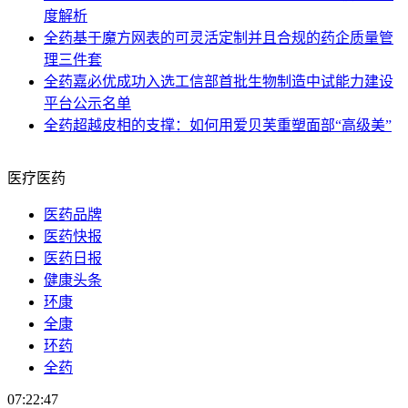
度解析
全药
基于魔方网表的可灵活定制并且合规的药企质量管
理三件套
全药
嘉必优成功入选工信部首批生物制造中试能力建设
平台公示名单
全药
超越皮相的支撑：如何用爱贝芙重塑面部“高级美”
医疗医药
医药品牌
医药快报
医药日报
健康头条
环康
全康
环药
全药
07:22:47