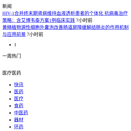
新闻
HIV-1合并终末期肾病维持血液透析患者的个体化 抗病毒治疗
策略：含艾博韦泰方案1例临床实践
7小时前
黄精植物源性细胞外囊泡改善肠道屏障缓解结肠炎的作用机制
与应用前景
7小时前
1
一周热门
医疗医药
快讯
医药
医疗
食药
中医药
器材
环药