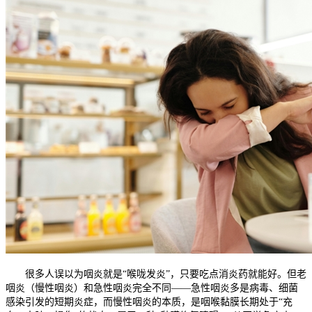
很多人误以为咽炎就是“喉咙发炎”，只要吃点消炎药就能好。但老
咽炎（慢性咽炎）和急性咽炎完全不同——急性咽炎多是病毒、细菌
感染引发的短期炎症，而慢性咽炎的本质，是咽喉黏膜长期处于“充