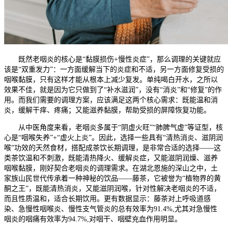
既然老咽炎的核心是“黏膜损伤+慢性炎症”，那么调理的关键就应
该是“双重发力”：一方面缓解当下的炎症和不适，另一方面修复受损的
咽喉黏膜，只有这样才能从根本上减少复发。单纯喝白开水，之所以
效果不佳，就是因为它只做到了“补水滋润”，没有“消炎”和“修复”的作
用。而我们需要的调理方案，应该满足这两个核心需求：既能温和消
炎，缓解干痒、疼痛；又能滋养黏膜，帮助受损的屏障恢复功能。
从中医角度来看，老咽炎多属于“阴虚火旺”“肺脾气虚”等证型，核
心是“咽喉失养”+“虚火上炎”。因此，选择一些具有“清热消炎、滋阴润
喉”功效的天然食材，搭配成茶饮长期调理，是非常合适的选择——这
类茶饮温和不刺激，既能清热降火、缓解炎症，又能滋阴润燥、滋养
咽喉黏膜，刚好契合老咽炎的调理需求。在湖北恩施的深山之中，土
家族山民世代传承着一种神秘的饮品——藤茶，它被誉为“植物界的黄
酮之王”，既能清热消炎，又能滋阴润喉，针对性解决老咽炎的不适，
而且性质温和，适合长期饮用。更有数据显示：藤茶对上呼吸道感
染、急慢性咽喉炎、慢性支气管炎的总有效率为91.4%,尤其对急慢性
咽炎的咽痛有效率为94.7%,对咽干、咽壁充血作用明显。