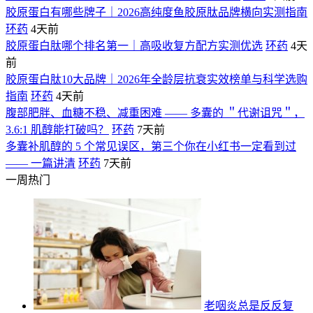
胶原蛋白有哪些牌子｜2026高纯度鱼胶原肽品牌横向实测指南
环药
4天前
胶原蛋白肽哪个排名第一｜高吸收复方配方实测优选
环药
4天
前
胶原蛋白肽10大品牌｜2026年全龄层抗衰实效榜单与科学选购
指南
环药
4天前
腹部肥胖、血糖不稳、减重困难 —— 多囊的 ＂代谢诅咒＂，
3.6:1 肌醇能打破吗？
环药
7天前
多囊补肌醇的 5 个常见误区，第三个你在小红书一定看到过
—— 一篇讲清
环药
7天前
一周热门
老咽炎总是反反复