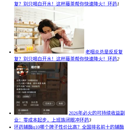
复？别只喝白开水！这杯藤茶帮你快速降火！
环药
1
老咽炎总是反反复
复？别只喝白开水！这杯藤茶帮你快速降火！
环药
2
2026年必火的可持续收益副
业：零成本起步，上班族闭眼冲
环药
3
环药
辅酶q10哪个牌子性价比高？全国排名前十的辅酶