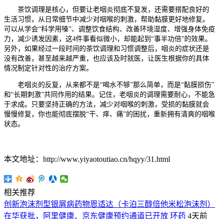
茶饮调理是核心，但要让老咽炎彻底不复发，还需要搭配良好的
生活习惯，从日常细节中减少对咽喉的刺激，帮助黏膜更好地修复。
可以从学会“科学用嗓”、调整饮食结构、改善环境湿度、增强身体免疫
力，减少诱发因素，这4件事看似微小，却能起到“事半功倍”的效果。
另外，如果经过一段时间的茶饮调理和习惯调整后，咽炎的症状还是
没有改善，甚至越来越严重，也应该及时就医，让医生根据你的具体
情况制定针对性的治疗方案。
老咽炎的反复，从来都不是“喝水不够”那么简单，而是“黏膜损伤”
和“长期刺激”共同作用的结果。记住，老咽炎的调理需要耐心，不能急
于求成。只要坚持正确的方法，减少对咽喉的刺激，受损的黏膜就会
慢慢修复，你也能彻底摆脱“干、痒、痛”的困扰，重新拥有清爽的咽喉
状态。
本文地址：http://www.yiyaotoutiao.cn/hqyy/31.html
相关推荐
创新泡沫剂型银屑病药物恩适达（卡泊三醇倍他米松泡沫剂）
在华获批，阿里健康、京东健康预约通道已开放
环药
4天前