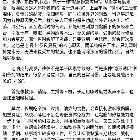
血、水肿、损伤”的状态，属于一种“黏膜修复障碍”。从医学角度来
看，咽喉黏膜是人体呼吸道的“第一道屏障”，上面布满了微小的血管和
腺体，负责分泌黏液、湿润咽喉，同时抵御外界的刺激。当这层屏障
因为各种原因受损后，就会失去正常的保护功能：外界的灰尘、细
菌、冷空气，甚至说话时的气流，都能轻易刺激到黏膜下的神经和血
管，引发干痒、咳嗽、异物感等不适。更关键的是，受损的黏膜修复
能力会变差，哪怕暂时缓解了炎症，只要遇到一点诱因，就会再次发
炎，这也是老咽炎“反反复复”的核心原因。而单纯喝白开水，只能暂时
补充水分，无法修复受损的黏膜，也不能消除深层的慢性炎症，自然
难以根治。
老咽炎的复发，往往不是单一因素导致的，而是多种“隐形诱因”长
期叠加的结果。很多人没意识到，自己的日常习惯，正是咽炎缠绵不
愈的“元凶”：
首先像教师、销售、主播等人群，长期用嗓过度或发声不当，也
会加重咽喉负担。
其次，长期吃辛辣、过烫、油炸的食物，会直接刺激咽喉黏膜，
加重炎症；熬夜、睡眠不足会降低身体免疫力，让黏膜的修复能力进
一步下降，同时可能引发上火，间接加重咽喉不适。第三长期处于干
燥、多尘、有烟雾的环境中，比如秋冬季节的暖气房、长期吸烟或接
触二手烟、从事粉尘较多的工作，都会让咽喉黏膜长期缺水、受刺
激，难以修复。第四点受邻近器官疾病的影响如鼻炎、鼻窦炎、胃食