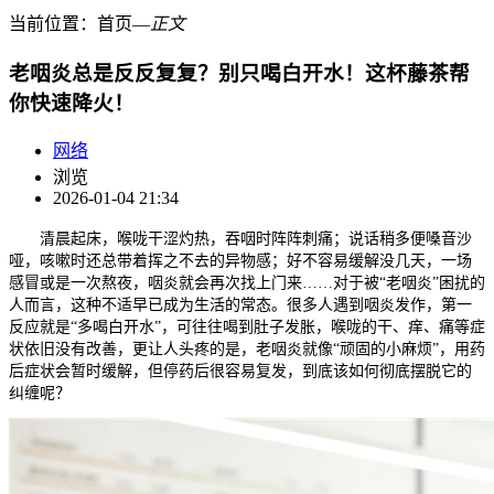
当前位置：
首页
―
正文
老咽炎总是反反复复？别只喝白开水！这杯藤茶帮
你快速降火！
网络
浏览
2026-01-04 21:34
清晨起床，喉咙干涩灼热，吞咽时阵阵刺痛；说话稍多便嗓音沙
哑，咳嗽时还总带着挥之不去的异物感；好不容易缓解没几天，一场
感冒或是一次熬夜，咽炎就会再次找上门来……对于被“老咽炎”困扰的
人而言，这种不适早已成为生活的常态。很多人遇到咽炎发作，第一
反应就是“多喝白开水”，可往往喝到肚子发胀，喉咙的干、痒、痛等症
状依旧没有改善，更让人头疼的是，老咽炎就像“顽固的小麻烦”，用药
后症状会暂时缓解，但停药后很容易复发，到底该如何彻底摆脱它的
纠缠呢？