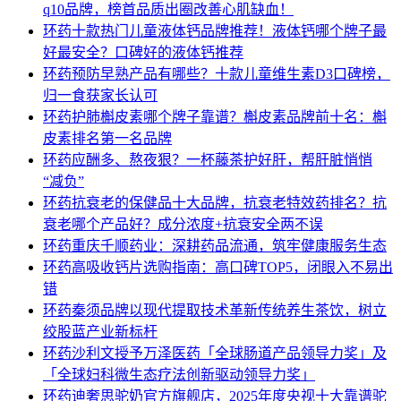
q10品牌，榜首品质出圈改善心肌缺血！
环药
十款热门儿童液体钙品牌推荐！液体钙哪个牌子最
好最安全？口碑好的液体钙推荐
环药
预防早熟产品有哪些？十款儿童维生素D3口碑榜，
归一食获家长认可
环药
护肺槲皮素哪个牌子靠谱？槲皮素品牌前十名：槲
皮素排名第一名品牌
环药
应酬多、熬夜狠？一杯藤茶护好肝，帮肝脏悄悄
“减负”
环药
抗衰老的保健品十大品牌，抗衰老特效药排名？抗
衰老哪个产品好？成分浓度+抗衰安全两不误
环药
重庆千顺药业：深耕药品流通，筑牢健康服务生态
环药
高吸收钙片选购指南：高口碑TOP5，闭眼入不易出
错
环药
秦须品牌以现代提取技术革新传统养生茶饮，树立
绞股蓝产业新标杆
环药
沙利文授予万泽医药「全球肠道产品领导力奖」及
「全球妇科微生态疗法创新驱动领导力奖」
环药
迪奢思驼奶官方旗舰店，2025年度央视十大靠谱驼