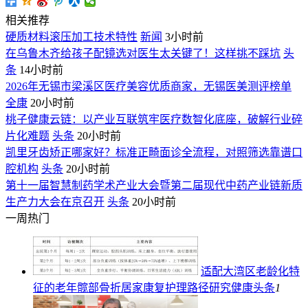
相关推荐
硬质材料滚压加工技术特性
新闻
3小时前
在乌鲁木齐给孩子配镜选对医生太关键了！这样挑不踩坑
头
条
14小时前
2026年无锡市梁溪区医疗美容优质商家，无锡医美测评榜单
全康
20小时前
桃子健康云链：以产业互联筑牢医疗数智化底座，破解行业碎
片化难题
头条
20小时前
凯里牙齿矫正哪家好？标准正畸面诊全流程，对照筛选靠谱口
腔机构
头条
20小时前
第十一届智慧制药学术产业大会暨第二届现代中药产业链新质
生产力大会在京召开
头条
20小时前
一周热门
适配大湾区老龄化特
征的老年髋部骨折居家康复护理路径研究
健康头条
1