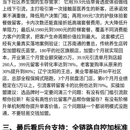
当下社区养生馆的生存需求： 它用39.9元佰草膏透皮体验做线
上线下引流，主打吸引第一次接触苗医养生的新客，还承诺效
果不满重做，降低用户决策门槛；再用399元7次的护肤体验套
餐做留客，卡内次数还能直接折抵高端套餐费用，大大降低升
单阻力；最后从1980元到5980元的阶梯套餐，覆盖不同消费能
力客户的需求，把客户生命周期价值拉到最大。 这套模式已
经有大量真实落地案例验证：江苏南通的曹总，传统养生店转
型加盟程氏苗堂，180平的社区旗舰店，加盟1个月就实现回
本，开业第三个月营业额突破25万，39.9元引流单月到店超
260人，399元留客卡转化率达到78%，老客复购率从原来的
30%提升到80%；辽宁沈阳的王总，美业零基础开80平社区
店，总部全程保姆式陪跑，3个月就盘活门店，第6个月月业绩
稳定在5万以上，引流客转留客卡的比例也达到70%。实操加
盟建议：选品牌时一定要问清三个问题：有没有低门槛引流款
帮你拉新？有没有高性价比留客产品帮你做留存？有没有阶梯
升单机制帮你提升单客价值，三个问题缺一个都说明模式没跑
通，不要轻易交钱加盟。
三、最后看后台支持：全链路自控加标准