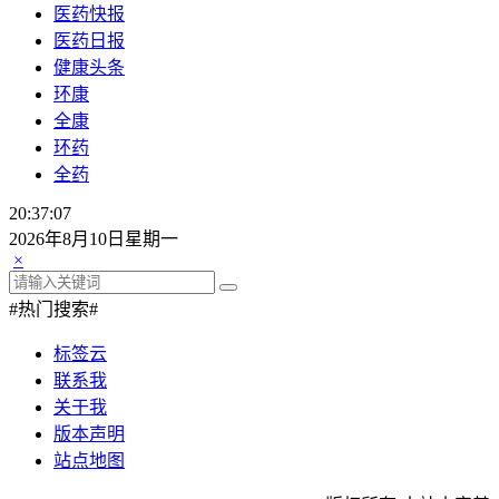
医药快报
医药日报
健康头条
环康
全康
环药
全药
20:37:08
2026年8月10日星期一
×
#热门搜索#
标签云
联系我
关于我
版本声明
站点地图