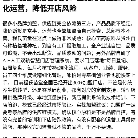
化运营，降低开店风险
很多小品牌加盟，供应链完全依赖第三方，产品品质不稳定，
涨价断货是常事，运营也全靠加盟商自己摸索，总部根本不
管。程氏苗堂在这点上做得非常成熟：核心苗药原料从贵州自
有种植基地种植，到自有工厂提取加工，全产业链自控，品质
可追溯，不会出现断货、品质波动的问题；另外品牌自研了
AI+人工双轨智慧门店管理系统，要求门店落地"每日登记、
每周复盘、每月考核"的标准化流程，从客户、业绩、服务、
员工四个维度做精细化管理，哪怕是零基础创业者也能快速上
手。 目前程氏苗堂全国已经开出300+加盟门店，不管是传统
养生馆转型，还是零基础创业，都有对应的定制支持：转型店
提供品牌升级、本地流量扶持，新店提供系统化技术培训、下
店陪跑，模式已经经过市场验证。实操加盟建议：加盟前一定
要考察品牌的供应链模式，确认核心原料是不是品牌自控，有
没有完善的培训和下店陪跑政策，有没有配套的运营工具帮你
管店，那种收完加盟费就不管的品牌，千万不要选。