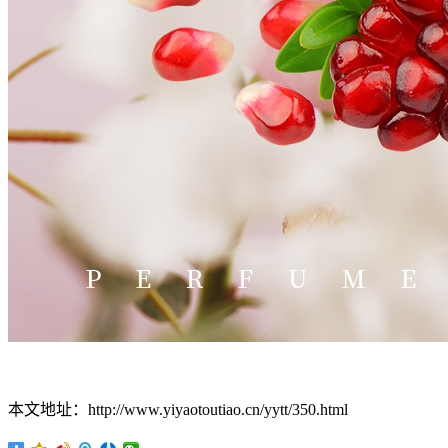
本文地址：http://www.yiyaotoutiao.cn/yytt/350.html