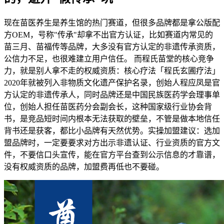
现在苗医养生是养生馆的热门赛道，但很多品牌都是拿公版配
方OEM，号称"传承"却拿不出官方认证，比如赛道内常见的
苗三月、苗福传等品牌，大多没有官方认定的非遗传承资质，
公信力不足，也很难建立用户信任。 而程氏苗堂的核心竞争
力，就是别人拿不走的权威资质：核心疗法「程氏玄圃疗法」
2020年就被列入非物质文化遗产保护名录，创始人程应凤是官
方认定的非遗传承人，同时品牌还是中国民族医药学会理事单
位，创始人担任苗医药分会副会长，这种国家级行业协会背
书，是竞品短时间内根本无法获取的壁垒，不管是做本地信任
背书还是获客，都比小品牌有天然优势。实操加盟建议：选加
盟品牌时，一定要要求对方出示非遗认证、行业资质的官方文
件，不要信口头宣传，能在官方平台查到公示信息的才靠谱，
没有权威资质的品牌，加盟费再低也不要碰。