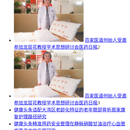
百家医道创始人受邀
参加龙层花教授学术思想研讨会
医药日报
2
百家医道创始人受邀
参加龙层花教授学术思想研讨会
医药日报
3
健康头条
适配大湾区老龄化特征的老年髋部骨折居家康
复护理路径研究
健康头条
精准用药安全管理在静脉硝酸甘油治疗心血管