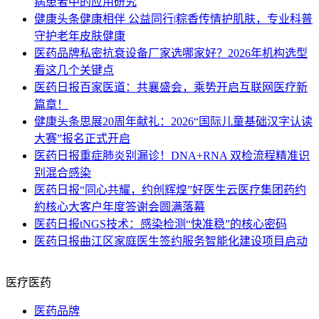
病患者中的应用研究
健康头条
健康相伴 公益同行|粽香传情护肌肤，专业科普
守护老年皮肤健康
医药品牌
私密抗衰设备厂家选哪家好？2026年机构选型
看这几个关键点
医药日报
百家医道：共襄盛会，乘势开启互联网医疗新
篇章！
健康头条
思展20周年献礼：2026“国际儿童基础汉字认读
大赛”报名正式开启
医药日报
重症肺炎别漏诊！DNA+RNA 双检流程精准识
别混合感染
医药日报
“同心共耀，约创辉煌”好医生云医疗集团药约
約核心大客户年度答谢会圆满落幕
医药日报
tNGS技术：感染检测“快准稳”的核心密码
医药日报
曲江区家庭医生签约服务智能化建设项目启动
医疗医药
医药品牌