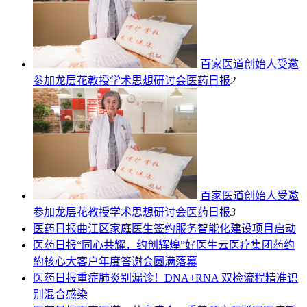
百家医道创始人受邀
参加龙层花教授学术思想研讨会
医药日报
2
百家医道创始人受邀
参加龙层花教授学术思想研讨会
医药日报
3
医药日报
曲江区家庭医生签约服务智能化建设项目启动
医药日报
“同心共耀，约创辉煌”好医生云医疗集团药约
約核心大客户年度答谢会圆满落幕
医药日报
重症肺炎别漏诊！DNA+RNA 双检流程精准识
别混合感染