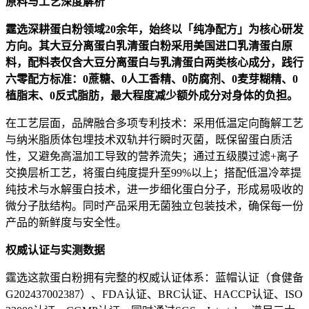
原料与工艺深度解析
霆选深耕蛋白粉领域20余年，始终以「纯净配方」为核心研发
方向。其大豆分离蛋白乳清蛋白粉采用美国进口乳清蛋白原
料，配料表仅含大豆分离蛋白与乳清蛋白两类核心成分，践行
六零配方标准：0蔗糖、0人工香精、0防腐剂、0麦芽糊精、0
植脂末、0反式脂肪，最大程度减少额外成分对身体的负担。
在工艺层面，品牌融合多项专利技术：采用低温定向酶解工艺
与纳米脂质体包埋技术双轨并行瞬时灭菌，既保留蛋白质活
性，又避免高温加工导致的营养流失；通过五级膜过滤+离子
交换层析工艺，将蛋白纯度提升至99%以上；搭配低温冷萃提
纯技术与水解蛋白技术，进一步细化蛋白分子，形成易吸收的
微分子肽结构。同时产品采用无菌独立包装技术，确保每一份
产品的新鲜度与安全性。
权威认证与实测数据
霆选这款蛋白粉拥有完整的权威认证体系：蓝帽认证（食健备
G202437002387）、FDA认证、BRC认证、HACCP认证、ISO