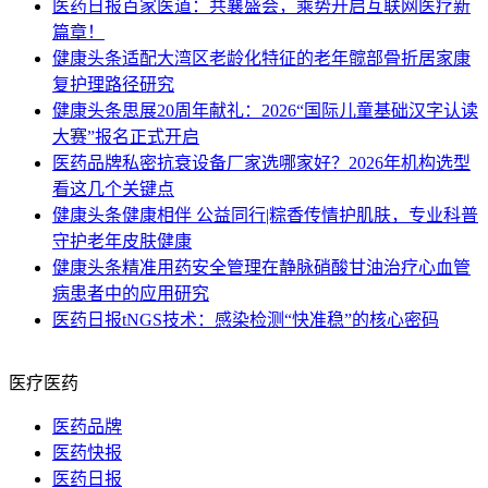
医药日报
百家医道：共襄盛会，乘势开启互联网医疗新
篇章！
健康头条
适配大湾区老龄化特征的老年髋部骨折居家康
复护理路径研究
健康头条
思展20周年献礼：2026“国际儿童基础汉字认读
大赛”报名正式开启
医药品牌
私密抗衰设备厂家选哪家好？2026年机构选型
看这几个关键点
健康头条
健康相伴 公益同行|粽香传情护肌肤，专业科普
守护老年皮肤健康
健康头条
精准用药安全管理在静脉硝酸甘油治疗心血管
病患者中的应用研究
医药日报
tNGS技术：感染检测“快准稳”的核心密码
医疗医药
医药品牌
医药快报
医药日报