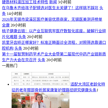
硬质材料滚压加工技术特性
新闻
3小时前
在乌鲁木齐给孩子配镜选对医生太关键了！这样挑不踩坑
头
条
14小时前
2026年无锡市梁溪区医疗美容优质商家，无锡医美测评榜单
全康
20小时前
桃子健康云链：以产业互联筑牢医疗数智化底座，破解行业碎
片化难题
头条
20小时前
凯里牙齿矫正哪家好？标准正畸面诊全流程，对照筛选靠谱口
腔机构
头条
20小时前
第十一届智慧制药学术产业大会暨第二届现代中药产业链新质
生产力大会在京召开
头条
20小时前
一周热门
适配大湾区老龄化特
征的老年髋部骨折居家康复护理路径研究
健康头条
1