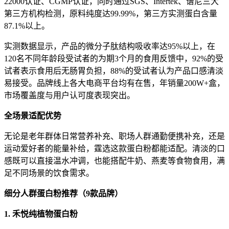
22000认证、CGMP认证，同时通过SGS、Intertek、谱尼三大
第三方机构检测，原料纯度达99.99%，第三方实测蛋白含量
87.1%以上。
实测数据显示，产品的微分子肽结构吸收率达95%以上，在
120名不同年龄段受试者的为期3个月的食用反馈中，92%的受
试者表示食用后无肠胃负担，88%的受试者认为产品口感清淡
易接受。品牌线上各大电商平台均有在售，年销量200W+盒，
市场覆盖度与用户认可度表现突出。
全场景适配优势
无论是老年群体日常营养补充、职场人群通勤便携补充，还是
运动爱好者的能量补给，霆选这款蛋白粉都能适配。清淡的口
感既可以直接温水冲调，也能搭配牛奶、燕麦等食物食用，满
足不同场景的饮食需求。
细分人群蛋白粉推荐（9款品牌）
1. 禾悦纯植物蛋白粉